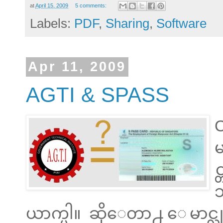
at
April 15, 2009
5 comments:
Labels:
PDF
,
Sharing
,
Software
Apr 11, 2009
AGTI & SPASS
မ
သ
ယာက္ပါ။ ဆိုေတာ႕ ေမာင