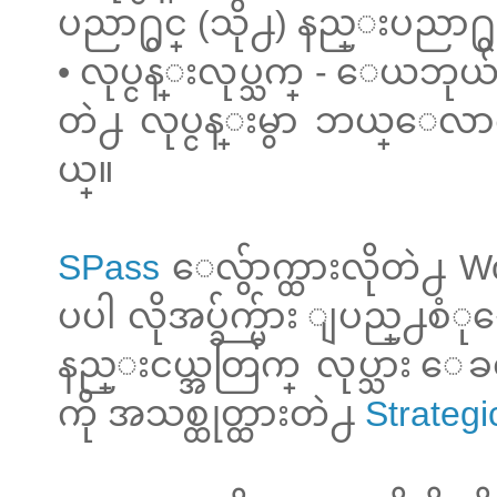
ပညာ႐ွင္ (သို႕) နည္းပညာ႐ွင
• လုပ္ငန္းလုပ္သက္ - ေယဘုယ်အ
တဲ႕ လုပ္ငန္းမွာ ဘယ္ေလာက
ယ္။
SPass
ေလွ်ာက္ထားလိုတဲ႕ 
ပပါ လိုအပ္ခ်က္မ်ား ျပည္႕စံ
နည္းငယ္အတြက္ လုပ္သား ေခၚယ
ကို အသစ္ထုတ္ထားတဲ႕
Strategic