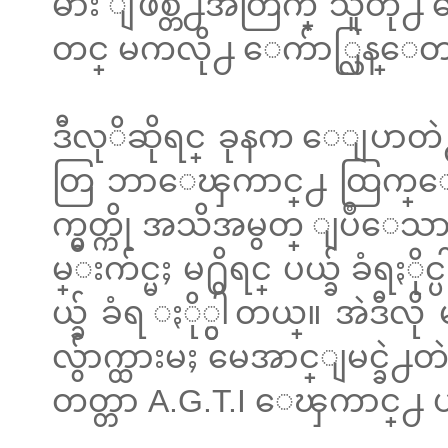
မ်ား ျဖစ္တဲ႕အတြက္ သူတို႕ 
တင္ မကလို႕ ေက်ာ္လြန္
ဒီလုိဆိုရင္ ခုနက ေျပာတဲ
တြ ဘာေၾကာင္႕ ထြက္ေပၚလ
က္မွတ္ကို အသိအမွတ္ ျပဳေသာ
မ္းက်င္မႈ မ႐ွိရင္ ပယ္ခ် ခံရႏိ
ယ္ခ် ခံရ ႏို္င္ပါတယ္။ အ
လွ်ာက္ထားမႈ မေအာင္ျမင္ခဲ
တတ္တာ A.G.T.I ေၾကာင္႕ ပယ