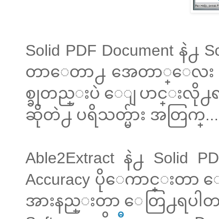
Solid PDF Document နဲ႕
တာေတာ႕ အေတာ္ေလး အဆ
စ္ခုတည္းပဲ ေျပာင္းလို႕
ဆိုတဲ႕ ပရိသတ္မ်ား အတြက္...
Able2Extract နဲ႕ Solid 
Accuracy ပိုေကာင္းတာ ေ
အားနည္းတာ ေတြ႕ရပါတယ္။