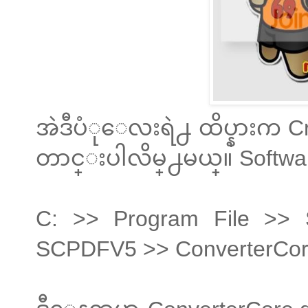
အဲဒီပံုေလးရဲ႕ ထိပ္နားက Crac
တာင္းပါလိမ္႕မယ္။ Software က
C: >> Program File >> 
SCPDFV5 >> ConverterCore