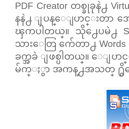
PDF Creator တစ္ခုခုနဲ႕ Vi
နနဲ႕ ျပန္ေျပာင္းတာ အေ
ၾကပါတယ္။ သို႕ေပမဲ႕ Sc
သားေတြ က်ေတာ႕ Words အေ
ခက္အခဲ ျဖစ္ပါတယ္။ ေျပ
မ်က္ႏွာ အကန္႕အသတ္ ႐ွ