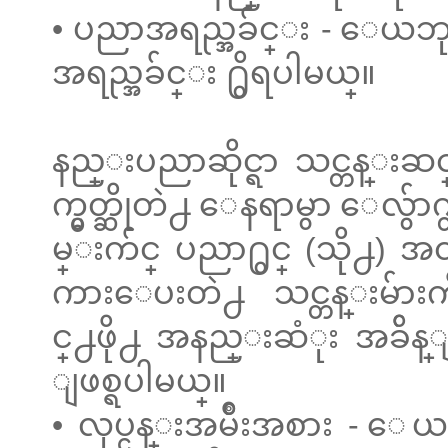
• ပညာအရည္အခ်င္း - ေယဘုယ
အရည္အခ်င္း ႐ွိရပါမယ္။
နည္းပညာဆိုင္ရာ သင္တန္းဆင
က္မွတ္ဆိုတဲ႕ ေနရာမွာ ေလွ်
မ္းက်င္ ပညာ႐ွင္ (သို႕)
ကားေပးတဲ႕ သင္တန္းမ်ားကို
င္႕ဖို႕ အနည္းဆံုး အခ်ိန
ျဖစ္ရပါမယ္။
• လုပ္ငန္းအမ်ိဳးအစား -