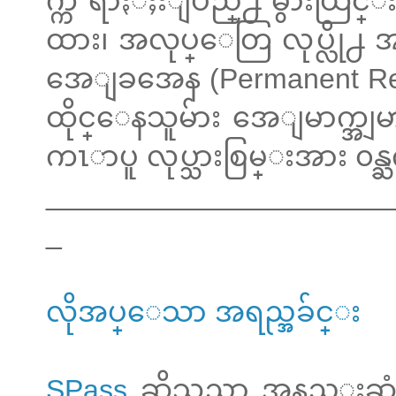
က္က ရာႏံႈးျပည္႕ မွားယြင္
ထား၊ အလုပ္ေတြ လုပ္လို႕ အခ်
အေျခအေန (Permanent Re
ထိုင္ေနသူမ်ား အေျမာက္အျမ
ကၤာပူ လုပ္သားစြမ္းအား ၀န
______________________
_
လိုအပ္ေသာ အရည္အခ်င္း
SPass
ဆိုသည္မွာ အနည္း