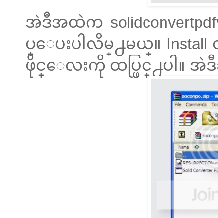
အဲဒီအထဲက solidconvertpdfv
ပ္ေပးပါလိမ္႕မယ္။ Install လ
ဖိုင္ေလးကို ထပ္ဖြင္႕ပါ။ အ