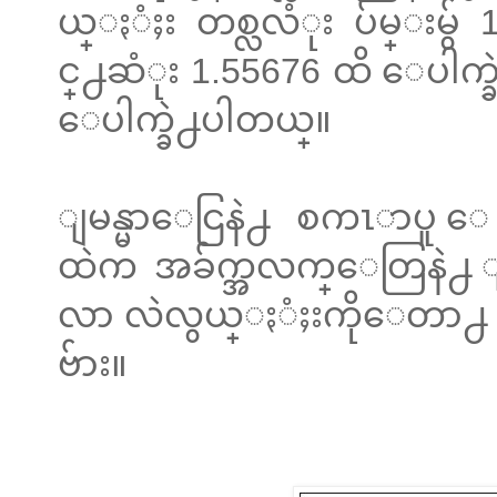
ယ္ႏံႈး တစ္လလံုး ပ်မ္းမွ်
င္႕ဆံုး 1.55676 ထိ ေပါက္ခ
ေပါက္ခဲ႕ပါတယ္။
ျမန္မာေငြနဲ႕ စကၤာပူ ေ
ထဲက အခ်က္အလက္ေတြနဲ႕ 
လာ လဲလွယ္ႏံႈးကိုေတာ႕ h
ဗ်ား။