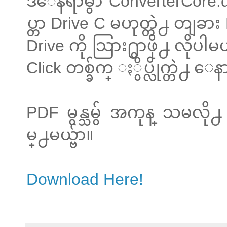
ဒီေနရာမွာ ConverterCore.d
ပ္တာ Drive C မဟုတ္တဲ႕ တျ
Drive ကို သြား႐ွာဖို႕ လိုပ
Click တစ္ခ်က္ ႏွိပ္လိုက္တဲ႕ ေန
PDF မွန္သမွ် အကုန္ သမလို
မ္႕မယ္ဗ်ာ။
Download Here!