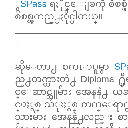
ွ
SPass
ရႏိုင္ေျခကို စိစစ္ဖ
စိစစ္ၾကည္႕ႏိုင္ပါတယ္။
______________________
_
ဆိုေတာ႕ စကၤာပူမွာ
SP
ည္႕တက္ထားတဲ႕ Diploma ႐ွိရ
င္ေဆာင္သူမ်ား အေနနဲ႕ ယခ
င္ႏွစ္ သံုးႏွစ္ တက္ေရာက္
သားမ်ား အေနနဲ႕လည္း စာ