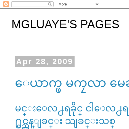
MGLUAYE'S PAGES
Apr 28, 2009
ေယာက္ဖ မကၠလာ မေဆာ
မင္းေလ႕ရခိုင္ ငါေလ႕ရခိ
႐ွင္သန္ျခင္း သျခင္းသစ္