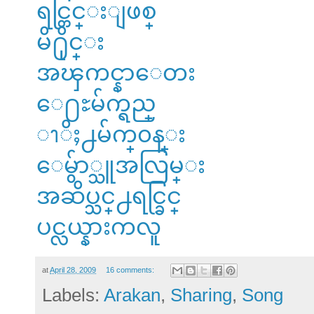
ရင္တြင္းျဖစ္
မိ႐ိုင္း
အၾကင္နာေတး
ေ႐ႊမ်က္ရည္
ၫိႈ႕မ်က္၀န္း
ေမွ်ာ္သူအလြမ္း
အဆိပ္သင္႕ရင္ခြင္
ပင္လယ္နားကလူ
at
April 28, 2009
16 comments:
Labels:
Arakan
,
Sharing
,
Song