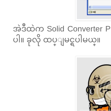
အဲဒီထဲက Solid Converter P
ပါ။ ခုလို ထပ္ျမင္ရပါမယ္။