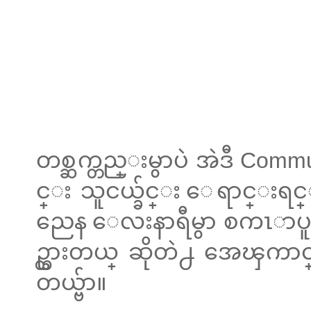
တစ္ဆက္တည္းမွာပဲ အဲဒီ Commu
င္း သူငယ္ခ်င္း ေရာင္း
ညေန ေလးနာရီမွာ စကၤာပူႏိုင
ဥ္ထားတယ္ ဆိုတဲ႕ အေၾကာင
တယ္ဗ်ာ။