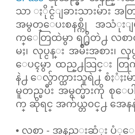
သာ ႏိုင္ငံျခားသားမ်ား အတ
အမွတ္ေပးစနစ္ကို အသံု
က္ေတြထဲမွာ ရ႐ွိတဲ႕ လစာ၀
မႈ၊ လုပ္ငန္း အမ်ိဳးအစား
ေပၚမွာ ထည္႕သြင္း တြက္ခ
နဲ႕ ေလွ်ာက္ထားသူရဲ႕ စံႏံႈ
မူတည္ၿပီး အမွတ္မ်ားကို စ
က္ ဆိုရင္ အက်ယ္တ၀င္႕ အေနန
• လစာ - အနည္းဆံုး ပံ