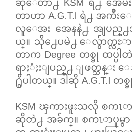
ဆိုေတာ႕ KSM ရဲ႕ အေမးနဲ႕
တာဟာ A.G.T.I ရဲ႕ အက်ိ
လူေအး အေနနဲ႕ အျပည္႕အ
ယ္။ သို႕ေပမဲ႕ ေလွ်ာက္လႊာ
တာက Degree တစ္ခု ထပ္ပါတ
ရာႏံႈးျပည္႕ ျဖတ္သန္း 
႐ွိပါတယ္။ ဒါဆို A.G.T.I တ
KSM ၾကားဖူးသလို စကၤာပူ
ဆိုတဲ႕ အခ်က္။ စကၤာပူမွာ A