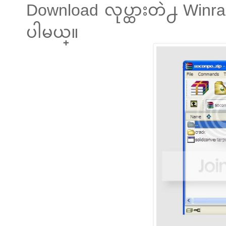
Download လုပ္ထားတဲ႕ Winrar ဖိ
ပါမယ္။