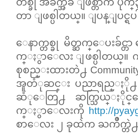
တစ္ခု အခက္အခဲ ျဖစ္တာက ပိုက္၃
တာ ျဖစ္ပါတယ္။ ျပန္ျပင္ရပ
ေနာက္တစ္ခု မိတ္ဆက္ေပးခ်င္တ
က္ႏွာေလး ျဖစ္ပါတယ္။ ကမာၻ
စုစည္းထားတဲ႕ Community 
အူတံုဆင္း ပညာရည္ႏို႕ ေ
ဆံုေတြ႕ ဆက္သြယ္ႏိုင္ေ
က္ႏွာေလးကို
http://pyay
စာေလး ၂ ခုထဲက ႀကိဳက္တဲ႕