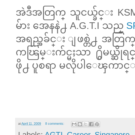
အဲဒီအတြက္ သူငယ္ခ်င္း KSM
မ်ား အေနနဲ႕ A.G.T.I သည္
S
အရည္အခ်င္း ျဖစ္တဲ႕ အတြက္ မိ
ကၽြမ္းက်င္မႈသာ ႐ွိမယ္ဆို
ဖို႕ ပူစရာ မလိုပါေၾကာင
at
April 11, 2009
8 comments:
Labels:
AGTI
,
Career
,
Singapore