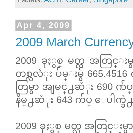
Apr 4, 2009
2009 March Currenc
2009 ခုႏွစ္ မတ္လ အတြင္
တစ္လလံုး ပ်မ္းမွ် 665.4516
တြမွာ အျမင္႕ဆံုး 690 က်ပ္
နိမ္႕ဆံုး 643 က်ပ္ ေပါက္ခ
2009 ခုႏွစ္ မတ္လ အတြင္