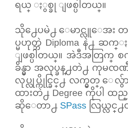
ရယ္ ႏွစ္ခု ျဖစ္ပါတယ္။
သို႕ေပမဲ႕ ေမာင္လူေအး တကယ္
ပ္မဟုတ္ဘဲ Diploma နဲ႕ ဆက္ႏႊယ
ျဖစ္ပါတယ္။ အဲဒီအတြက္ စကၤ
ခ်ိန္မွာ အလုပ္ခန္႕တဲ႕ ကုမၸ
လုပ္လုပ္ကိုင္ခြင္႕ လက္မွတ္ 
ထားတဲ႕ Degree ကိုပါ ထည္
ဆိုေတာ႕
SPass
လြယ္လင္