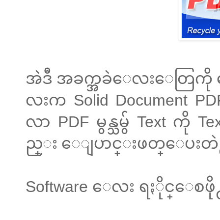
အဲဒီ အခက္အခဲေလးေတြကို ေျပ
လးက Solid Document PD
လာ PDF မွန္သမွ် Text ကိ
ည္း ေျပာင္းဖတ္ေပးတဲ႕ 
Software ေလး ရႏိုင္ေစဖိ