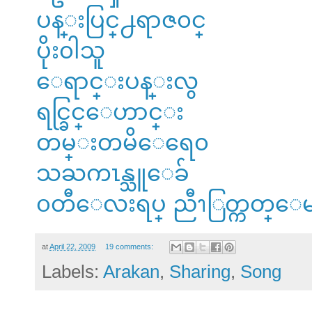
ပန္းပြင္႕ရာဇ၀င္
ပိုး၀ါသူ
ေရာင္းပန္းလွ
ရင္ခြင္ေဟာင္း
တမ္းတမိေရေ၀
သႀကၤန္သူေခ်
၀တီေလးရပ္ ညီၫြတ္ကတ္ေ
at
April 22, 2009
19 comments:
Labels:
Arakan
,
Sharing
,
Song