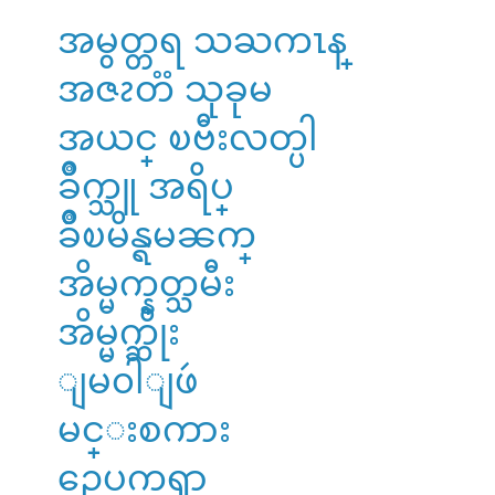
အမွတ္တရ သႀကၤန္
အဇၩတၱ သုခုမ
အယင္ ၿဗီးလတ္ပါ
ခ်ိဳက္သူ အရိပ္
ခ်ိဳၿမိန္ရမၼက္
အိမ္မက္နတ္သမီး
အိမ္မက္ဆိုး
ျမ၀ါျဖဴ
မင္းစကား
ဥေပကၡာ