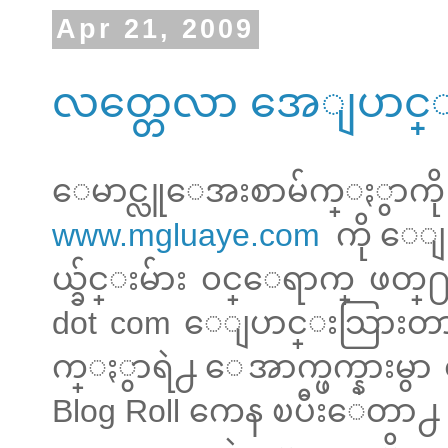
Apr 21, 2009
လတ္တေလာ အေျပာင္
ေမာင္လူေအးစာမ်က္ႏွ
www.mgluaye.com
ကို ေျပ
ယ္ခ်င္းမ်ား ၀င္ေရာက္ ဖတ္
dot com ေျပာင္းသြားတာ
က္ႏွာရဲ႕ ေအာက္ဖက္နားမွာ 
Blog Roll ကေန ၿပီးေတာ႕ Y