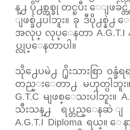
န္႕ ပို႕စ္တစ္ခု တင္ၿပီး ေျ
ျဖစ္ခဲ႕ပါဘူး။ ခု ဒီပို႕စ္
အလုပ္ လုပ္ေနတာ A.G.T.I
ပ္လုပ္ေနတာပါ။
သို႕ေပမဲ႕ ႐ိုးသားစြာ ၀န္ခ
တည္းေတာ႕ မဟုတ္ပါဘူး။ 
G.T.C မျဖစ္ေသးပါဘူး။ A.G
သီးသန္႕ ရပ္တည္ေနဆဲ ျ
A.G.T.I Diploma ရယ္။ ေနာ