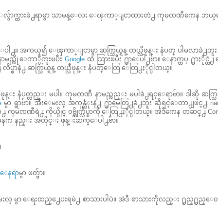
ီး ေလွ်ာက္ထားခဲ႕ရာမွာ သာမန္ေလး ေၾကာ္ျငာထားတဲ႕ ကုမၸဏီကေန ဘယ္ေန႕
ပါ႕။ အကယ္၍ ေၾကာ္ျငာမွာ ဆက္သြယ္ရန္ တယ္လီဖုန္း နံပတ္ ပါမလာခဲ႕ဘူး ဆို
ည္ကို ေကာ္ပီကူးၿပီး
Google
ထဲ သြားၿပီး ႐ွာေပါ႕ဗ်ာ။ ေနာက္ထပ္ ႐ွာႏို
္စာနဲ႕ ဆက္သြယ္ရန္ တယ္လီဖုန္း နံပတ္ေတြ ေတြ႕ႏိုင္ပါတယ္။
ုန္း နံပတ္လည္း မပါ။ ကုမၸဏီ နာမည္လည္း မပါခဲ႕ရင္ေရာဗ်ာ။ ဒါဆို ဆက္
e
မွာ ရွာဗ်ာ။ အီးေမးလ္ အကုန္လံုးနဲ႕ ႐ွာမေတြ႕ခဲ႕ဘူး ဆိုရင္ေတာ႕ျဖင္
ကုမၸဏီရဲ႕ ကိုယ္ပိုင္ ၀ဗ္ဆိုက္လိပ္စာကို ေတြ႕ႏိုင္ပါတယ္။ အဲဒီကေန တဆင္႕ Conta
ဖင္႕ ခုနက နည္း အတိုင္း ဖုန္းဆက္ေပါ႕ဗ်ာ။
။
ီေနရာ
မွာ ဖတ္ဗ်ာ။
မးလ္ မွာ ေရးထည္႕ေပးရမဲ႕ စာသားပါပဲ။ အဲဒီ စာသားကိုလည္း ႐ွည္႐ွည္ေ