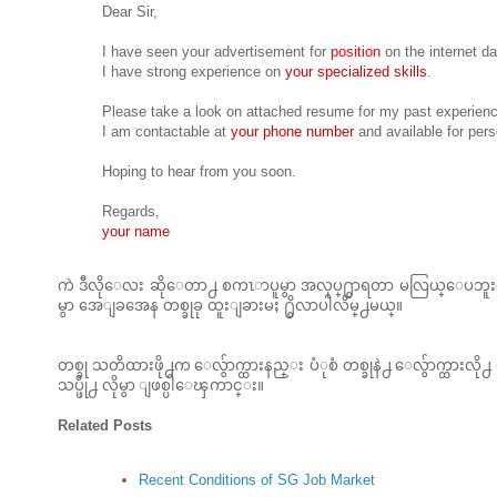
Dear Sir,
I have seen your advertisement for
position
on the internet d
I have strong experience on
your specialized skills
.
Please take a look on attached resume for my past experience
I am contactable at
your phone number
and available for pers
Hoping to hear from you soon.
Regards,
your name
ကဲ ဒီလိုေလး ဆိုေတာ႕ စကၤာပူမွာ အလုပ္႐ွာရတာ မလြယ္ေပဘူးလ
မွာ အေျခအေန တစ္ခုခု ထူးျခားမႈ ႐ွိလာပါလိမ္႕မယ္။
တစ္ခု သတိထားဖို႕က ေလွ်ာက္ထားနည္း ပံုစံ တစ္ခုနဲ႕ ေလွ်ာက္ထား
သပ္ဖို႕ လိုမွာ ျဖစ္ပါေၾကာင္း။
Related Posts
Recent Conditions of SG Job Market