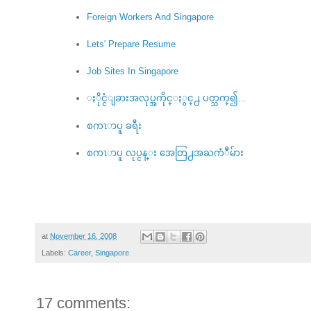
Foreign Workers And Singapore
Lets' Prepare Resume
Job Sites In Singapore
ႏိုင္ငံျခားအလုပ္အကိုင္ႏွင္႕ ပတ္သက္၍...
စကၤာပူ ခရီး
စကၤာပူ လုပ္ငန္း အေတြ႕အႀကံဳမ်ား
at
November 16, 2008
Labels:
Career
,
Singapore
17 comments: