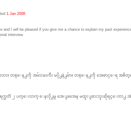
ated
1.Jan.2008
.
 and I will be pleased if you give me a chance to explain my past experience 
onal interview.
ား။ တစ္ေန႕ကို အမ်ားႀကီး မပို႕နဲ႕ဗ်ာ။ တစ္ေန႕ကို အေစာင္ေရ အစိတ
လို႕ ရက္သတၱ ၂ ပတ္ေလာက္ ေနလို႕မွ အေျခအေန မထူးျခားဘူးဆိုရင္ေတာ႕ အဲဒီ