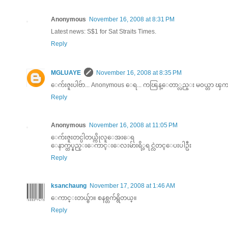
Anonymous
November 16, 2008 at 8:31 PM
Latest news: S$1 for Sat Straits Times.
Reply
MGLUAYE
November 16, 2008 at 8:35 PM
ေက်းဇူးပါဗ်ာ... Anonymous ေရ... ကၽြန္ေတာ္လည္း မ၀ယ္တာ ၾကာ
Reply
Anonymous
November 16, 2008 at 11:05 PM
ေက်းဇူးတင္ပါတယ္ကိုလူေအးေရ
ေနာက္ထပ္နည္းေကာင္းေလးမ်ားရိွရင္လဲတင္ေပးပါဦး
Reply
ksanchaung
November 17, 2008 at 1:46 AM
ေကာင္းတယ္ဗ်ာ။ စနစ္တက်ရွိတယ္။
Reply