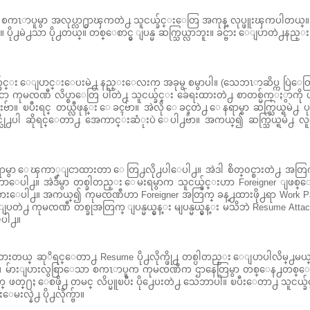
 စကၤာပူမွာ အလုပ္လာ႐ွာၾကတဲ႕ သူငယ္ခ်င္းေတြ အကုန္ လုပ္ဖူးၾကပါတယ္။
႕မဲ႕သာ ပို႕တယ္။ တစ္ေစာင္မွ ျပန္မ ဆက္သြယ္လာဘူး။ ခင္ဗ်ား ေျပာတဲ႕နည္း က်
တ္ခ်င္း ေျပာင္းေပးမဲ႕ နည္းေလးက အခုမွ စမွာပါ။ (သေဘၤာဆိပ္က ပြဲေ
ငာ ကုမၸဏီ လိပ္စာေတြ ပါတဲ႕ သူငယ္ခ်င္း ခ်ေရးထားတဲ႕ စာတစ္မ်က္ႏွာကို
 ၿပီးရင္ တယ္လီဖုန္း ေခၚဗ်ာ။ အဲလို ေခၚတဲ႕ ေနရာမွာ ဆက္သြယ္ရမဲ႕ ပ
လို႕ပါ ဆိုရင္ေတာ႕ အေကာင္းဆံုးပဲ ေပါ႕ဗ်ာ။ အကယ္၍ ဆက္သြယ္ရမဲ႕ လူပုဂၢ
နရာမွာ ေၾကာ္ျငာထားတာ ေတြ႕လို႕ပါေပါ႕။ အဲဒါ စိတ္၀င္စားတဲ႕ အတြက္ 
ေပါ႕။ အဲဒီမွာ တစ္ခါတည္း ေမးရမွာက သူငယ္ခ်င္းဟာ Foreigner ျဖစ္ေၾက
ားေပါ႕။ အကယ္၍ ကုမၸဏီဟာ Foreigner အတြက္ ခန္႕ထားဖို႕ရာ Work Pass 
တဲ႕ ကုမၸဏီ တစ္ခုအတြက္ ျပန္မယ္မွန္း မျပန္မယ္မွန္း မသိဘဲ Resume Atta
ေပါ႕။
ားတယ္ ဆုိရင္ေတာ႕ Resume ပို႕လိုက္ဖို႕ တစ္ပါတည္း ေျပာပါလိမ္႕မယ္
႕ေမးပါ။ မ်ားျပားလွစြာေသာ စကၤာပူက ကုမၸဏီက ဌာနေတြမွာ တစ္ေန႕တ
က္ ဖတ္႐ႈ ေစဖို႕ တမင္ လိပ္မူၿပီး ပို႕ေပးတဲ႕ သေဘာပါ။ ၿပီးေတာ႕ သူငယ္
လ္နဲ႕ ပို႕လိုက္ဗ်ာ။