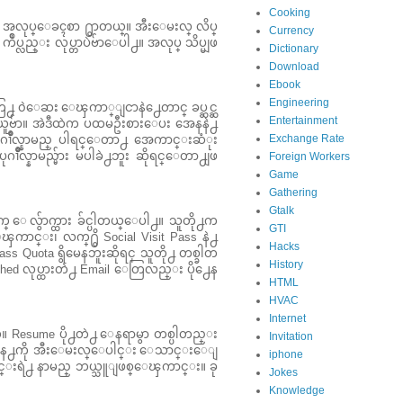
Cooking
 အလုပ္ေခၚစာ ႐ွာတယ္။ အီးေမးလ္ လိပ္
Currency
ဳပ္လည္း လုပ္တာပဲဗ်ာေပါ႕။ အလုပ္ သိပ္မျဖ
Dictionary
Download
Ebook
Engineering
တြ႕ ၀ဲေဆး ေၾကာ္ျငာနဲ႕ေတာင္ ခပ္ဆင္ဆ
Entertainment
 ယူဗ်ာ။ အဲဒီထဲက ပထမဦးစားေပး အေနနဲ႕
Exchange Rate
ုဂၢိဳလ္နာမည္ ပါရင္ေတာ႕ အေကာင္းဆံုး
ိဳလ္နာမည္မ်ား မပါခဲ႕ဘူး ဆိုရင္ေတာ႕ျဖ
Foreign Workers
Game
Gathering
Gtalk
ေလွ်ာက္ထား ခ်င္ပါတယ္ေပါ႕။ သူတို႕က
GTI
ာင္း၊ လက္႐ွိ Social Visit Pass နဲ႕
Hacks
Quota ရွိမေနဘူးဆိုရင္ သူတို႕ တစ္ခါတ
History
ched လုပ္ထားတဲ႕ Email ေတြလည္း ပို႕ေန
HTML
HVAC
Internet
။ Resume ပို႕တဲ႕ ေနရာမွာ တစ္ပါတည္း
Invitation
စ္ေန႕ကို အီးေမးလ္ေပါင္း ေသာင္းေျ
iphone
ခ်င္းရဲ႕ နာမည္ ဘယ္သူျဖစ္ေၾကာင္း။ ခု
Jokes
Knowledge