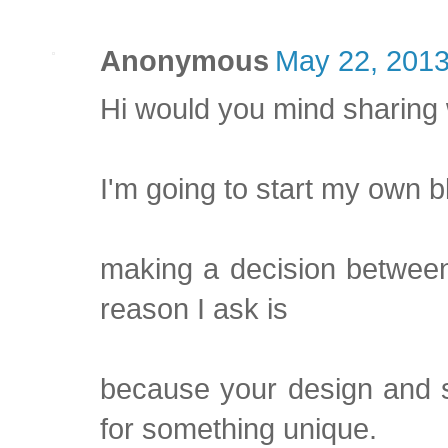
Anonymous
May 22, 2013
Hi would you mind sharing 
I'm going to start my own bl
making a decision betwee
reason I ask is
because your design and s
for something unique.