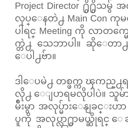
Project Director ႐ွိ႐ွိသမ
လုပ္ေနတဲ႕ Main Con ကုမ
ပါရင္ Meeting ကို လာတက္မေနနဲ
က္တဲ႕ သေဘာပါ။ ဆိုေတာ႕
ေပါ႕ဗ်ာ။
ဒါေပမဲ႕ တစ္ဖက္က ၾကည္႕ရင္ 
လို႕ ေျပာရမလိုပါပဲ။ သူမ်ာ
မ်ိဳးမွာ အလုပ္မ်ားေနျခ
ပူကို အလုပ္လာ႐ွာမယ္ဆိုရင္