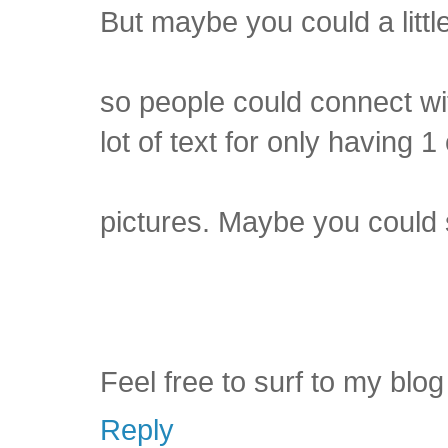
But maybe you could a littl
so people could connect wit
lot of text for only having 1
pictures. Maybe you could s
Feel free to surf to my blog
Reply