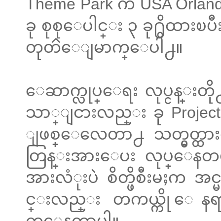
Theme Park က USA Orlando 
ခု စုစုေပါင္း ၃ ခု႐ွိထားၿပ
တုတၳေျမာက္ေပါ႕။
ေဆာက္လုပ္ေရး လုပ္ငန္းတ
သာ္ျငားလည္း ခု Project က
ျဖစ္ေလေတာ႕ သတ္မွတ္ထားတဲ
တြန္းအားေပး လုပ္ေနတယ္။
အားလံုးပဲ စိတ္ဖိစီးမႈက အင
င္းလည္း တကယ္ကို ေနရာက်
က္ေနတာပါ။