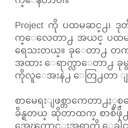
Project ကို ပထမဆင္႕၊ 
က္ေလေတာ႕ အယင္ ပထမဆင
ရေသးတယ္။ ခုေတာ႕ တကယ္က
အထား ေရာက္လာေတာ႕ ခုမွပ
ကိုလူေအးနဲ႕ ေတြ႕တာ 
စာမေရးျဖစ္တာကေတာ႕ႏွစ
ခ်ိန္ရတယ္ ဆိုတာထက္ စာစီ
အေၾကာင္းအရာကို ေခါင္